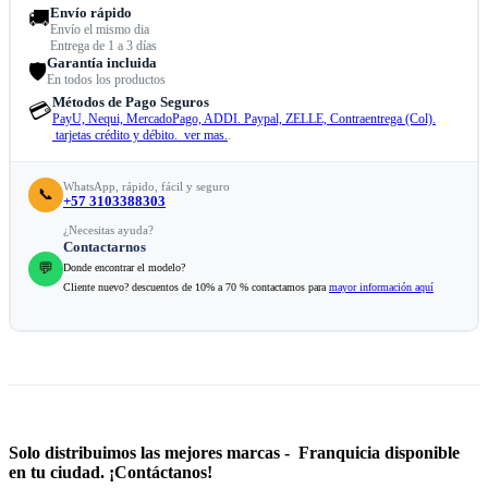
Envío rápido
🚚
Envío el mismo dia
Entrega de 1 a 3 días
Garantía incluida
🛡️
En todos los productos
Métodos de Pago Seguros
💳
PayU, Nequi, MercadoPago, ADDI. Paypal, ZELLE, Contraentrega (Col).
tarjetas crédito y débito. ver mas.
.
WhatsApp, rápido, fácil y seguro
📞
+57 3103388303
¿Necesitas ayuda?
Contactarnos
💬
Donde encontrar el modelo?
Cliente nuevo? descuentos de 10% a 70 % contactamos para
mayor información aquí
Solo distribuimos las mejores marcas - Franquicia disponible
en tu ciudad. ¡Contáctanos!