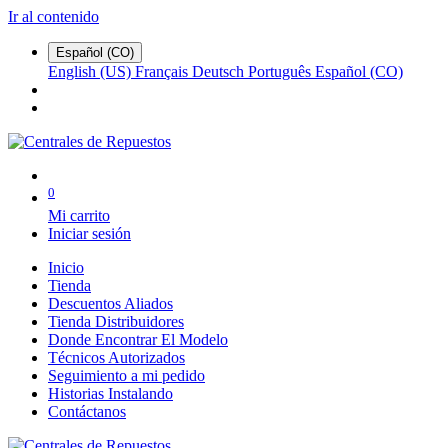
Ir al contenido
Español (CO)
English (US)
Français
Deutsch
Português
Español (CO)
0
Mi carrito
Iniciar sesión
Inicio
Tienda
Descuentos Aliados
Tienda Distribuidores
Donde Encontrar El Modelo
Técnicos Autorizados
Seguimiento a mi pedido
Historias Instalando
Contáctanos