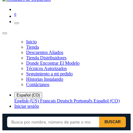
0
Inicio
Tienda
Descuentos Aliados
Tienda Distribuidores
Donde Encontrar El Modelo
Técnicos Autorizados
Seguimiento a mi pedido
Historias Instalando
Contáctanos
Español (CO)
English (US)
Français
Deutsch
Português
Español (CO)
Iniciar sesión
BUSCAR