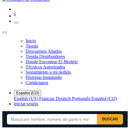
0
Inicio
Tienda
Descuentos Aliados
Tienda Distribuidores
Donde Encontrar El Modelo
Técnicos Autorizados
Seguimiento a mi pedido
Historias Instalando
Contáctanos
Español (CO)
English (US)
Français
Deutsch
Português
Español (CO)
Iniciar sesión
BUSCAR