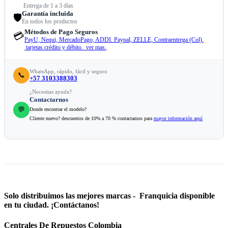
Entrega de 1 a 3 días
Garantía incluida
🛡️
En todos los productos
Métodos de Pago Seguros
💳
PayU, Nequi, MercadoPago, ADDI. Paypal, ZELLE, Contraentrega (Col).
tarjetas crédito y débito. ver mas.
.
WhatsApp, rápido, fácil y seguro
📞
+57 3103388303
¿Necesitas ayuda?
Contactarnos
💬
Donde encontrar el modelo?
Cliente nuevo? descuentos de 10% a 70 % contactamos para
mayor información aquí
Solo distribuimos las mejores marcas - Franquicia disponible
en tu ciudad. ¡Contáctanos!
Centrales De Repuestos Colombia