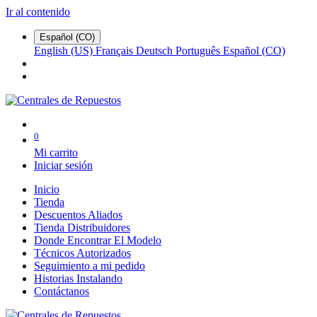
Ir al contenido
Español (CO)
English (US)
Français
Deutsch
Português
Español (CO)
0
Mi carrito
Iniciar sesión
Inicio
Tienda
Descuentos Aliados
Tienda Distribuidores
Donde Encontrar El Modelo
Técnicos Autorizados
Seguimiento a mi pedido
Historias Instalando
Contáctanos