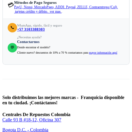
Métodos de Pago Seguros
💳
PayU, Nequi, MercadoPago, ADDI. Paypal, ZELLE, Contraentrega (Col).
tarjetas crédito y débito. ver mas.
.
WhatsApp, rápido, fácil y seguro
📞
+57 3103388303
¿Necesitas ayuda?
Contactarnos
💬
Donde encontrar el modelo?
Cliente nuevo? descuentos de 10% a 70 % contactamos para
mayor información aquí
Solo distribuimos las mejores marcas - Franquicia disponible
en tu ciudad. ¡Contáctanos!
Centrales De Repuestos Colombia
Calle 93 B #18-12, Oficina 307
Bogota D.C. - Colombia