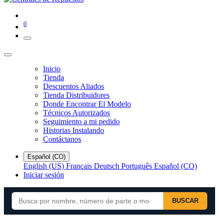
0
Inicio
Tienda
Descuentos Aliados
Tienda Distribuidores
Donde Encontrar El Modelo
Técnicos Autorizados
Seguimiento a mi pedido
Historias Instalando
Contáctanos
Español (CO)
English (US)
Français
Deutsch
Português
Español (CO)
Iniciar sesión
BUSCAR