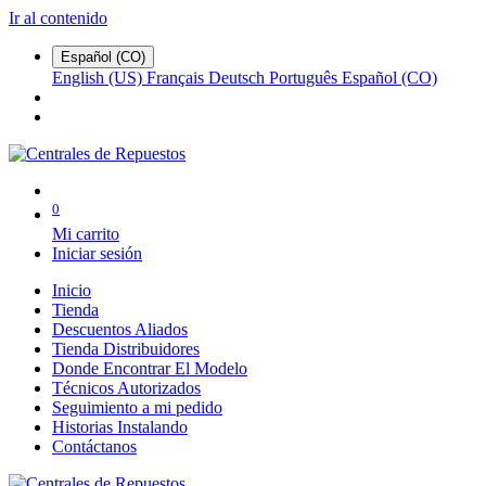
Ir al contenido
Español (CO)
English (US)
Français
Deutsch
Português
Español (CO)
0
Mi carrito
Iniciar sesión
Inicio
Tienda
Descuentos Aliados
Tienda Distribuidores
Donde Encontrar El Modelo
Técnicos Autorizados
Seguimiento a mi pedido
Historias Instalando
Contáctanos