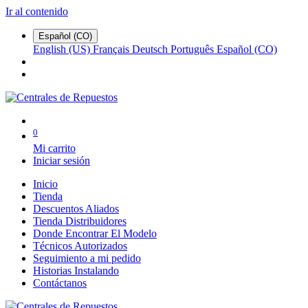
Ir al contenido
Español (CO)
English (US)
Français
Deutsch
Português
Español (CO)
0
Mi carrito
Iniciar sesión
Inicio
Tienda
Descuentos Aliados
Tienda Distribuidores
Donde Encontrar El Modelo
Técnicos Autorizados
Seguimiento a mi pedido
Historias Instalando
Contáctanos