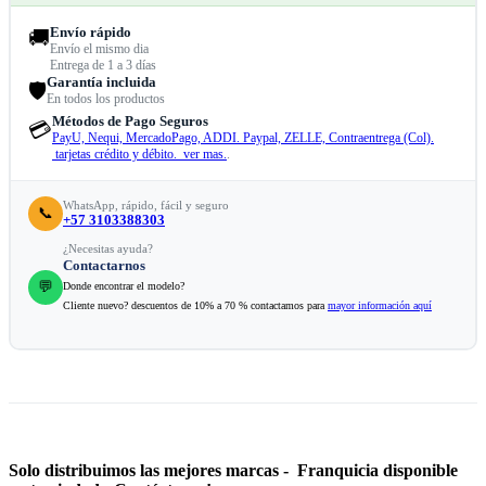
Envío rápido
🚚
Envío el mismo dia
Entrega de 1 a 3 días
Garantía incluida
🛡️
En todos los productos
Métodos de Pago Seguros
💳
PayU, Nequi, MercadoPago, ADDI. Paypal, ZELLE, Contraentrega (Col).
tarjetas crédito y débito. ver mas.
.
WhatsApp, rápido, fácil y seguro
📞
+57 3103388303
¿Necesitas ayuda?
Contactarnos
💬
Donde encontrar el modelo?
Cliente nuevo? descuentos de 10% a 70 % contactamos para
mayor información aquí
Solo distribuimos las mejores marcas - Franquicia disponible