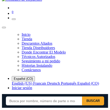
0
Inicio
Tienda
Descuentos Aliados
Tienda Distribuidores
Donde Encontrar El Modelo
Técnicos Autorizados
Seguimiento a mi pedido
Historias Instalando
Contáctanos
Español (CO)
English (US)
Français
Deutsch
Português
Español (CO)
Iniciar sesión
BUSCAR