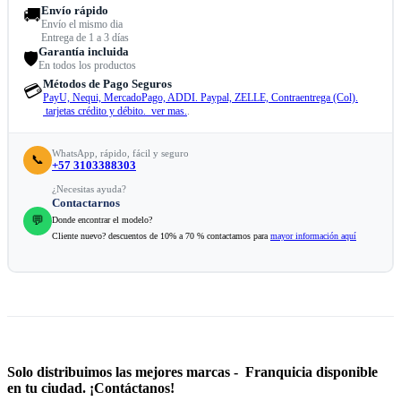
Envío rápido
🚚
Envío el mismo dia
Entrega de 1 a 3 días
Garantía incluida
🛡️
En todos los productos
Métodos de Pago Seguros
💳
PayU, Nequi, MercadoPago, ADDI. Paypal, ZELLE, Contraentrega (Col).
tarjetas crédito y débito. ver mas.
.
WhatsApp, rápido, fácil y seguro
📞
+57 3103388303
¿Necesitas ayuda?
Contactarnos
💬
Donde encontrar el modelo?
Cliente nuevo? descuentos de 10% a 70 % contactamos para
mayor información aquí
Solo distribuimos las mejores marcas - Franquicia disponible
en tu ciudad. ¡Contáctanos!