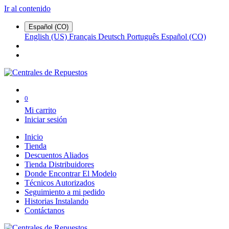
Ir al contenido
Español (CO)
English (US)
Français
Deutsch
Português
Español (CO)
0
Mi carrito
Iniciar sesión
Inicio
Tienda
Descuentos Aliados
Tienda Distribuidores
Donde Encontrar El Modelo
Técnicos Autorizados
Seguimiento a mi pedido
Historias Instalando
Contáctanos