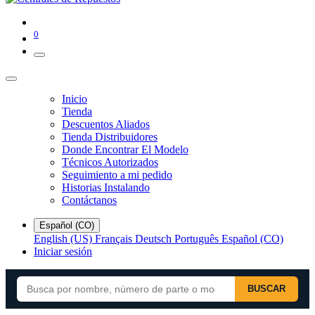
0
Inicio
Tienda
Descuentos Aliados
Tienda Distribuidores
Donde Encontrar El Modelo
Técnicos Autorizados
Seguimiento a mi pedido
Historias Instalando
Contáctanos
Español (CO)
English (US)
Français
Deutsch
Português
Español (CO)
Iniciar sesión
BUSCAR