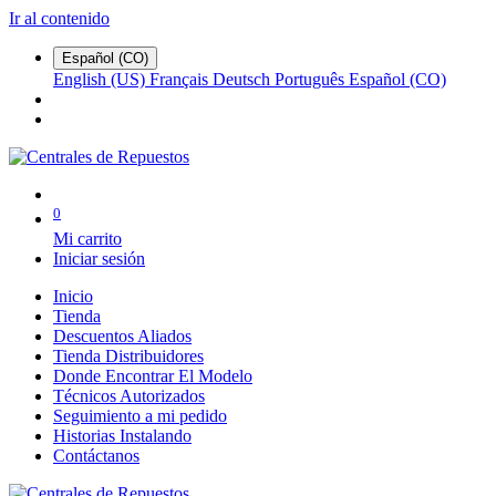
Ir al contenido
Español (CO)
English (US)
Français
Deutsch
Português
Español (CO)
0
Mi carrito
Iniciar sesión
Inicio
Tienda
Descuentos Aliados
Tienda Distribuidores
Donde Encontrar El Modelo
Técnicos Autorizados
Seguimiento a mi pedido
Historias Instalando
Contáctanos