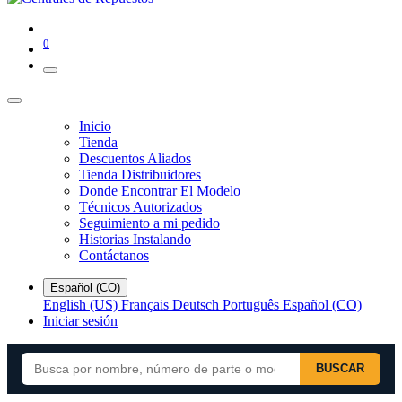
0
Inicio
Tienda
Descuentos Aliados
Tienda Distribuidores
Donde Encontrar El Modelo
Técnicos Autorizados
Seguimiento a mi pedido
Historias Instalando
Contáctanos
Español (CO)
English (US)
Français
Deutsch
Português
Español (CO)
Iniciar sesión
BUSCAR