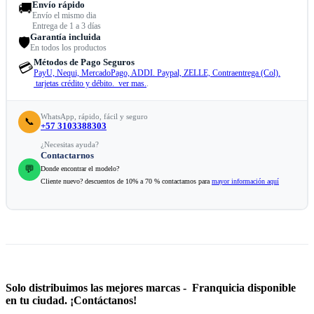
Envío rápido
🚚
Envío el mismo dia
Entrega de 1 a 3 días
Garantía incluida
🛡️
En todos los productos
Métodos de Pago Seguros
💳
PayU, Nequi, MercadoPago, ADDI. Paypal, ZELLE, Contraentrega (Col).
tarjetas crédito y débito. ver mas.
.
WhatsApp, rápido, fácil y seguro
📞
+57 3103388303
¿Necesitas ayuda?
Contactarnos
💬
Donde encontrar el modelo?
Cliente nuevo? descuentos de 10% a 70 % contactamos para
mayor información aquí
Solo distribuimos las mejores marcas - Franquicia disponible
en tu ciudad. ¡Contáctanos!