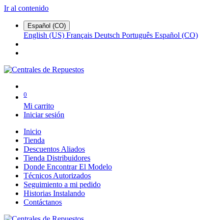
Ir al contenido
Español (CO)
English (US)
Français
Deutsch
Português
Español (CO)
0
Mi carrito
Iniciar sesión
Inicio
Tienda
Descuentos Aliados
Tienda Distribuidores
Donde Encontrar El Modelo
Técnicos Autorizados
Seguimiento a mi pedido
Historias Instalando
Contáctanos