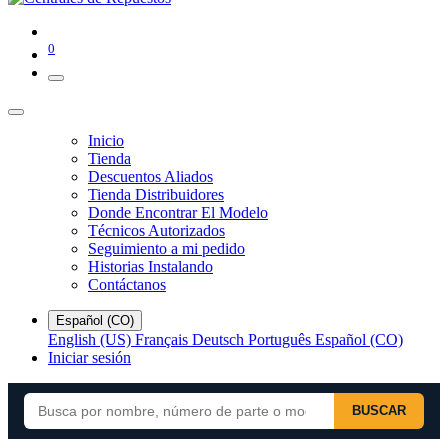
0
Inicio
Tienda
Descuentos Aliados
Tienda Distribuidores
Donde Encontrar El Modelo
Técnicos Autorizados
Seguimiento a mi pedido
Historias Instalando
Contáctanos
Español (CO)
English (US)
Français
Deutsch
Português
Español (CO)
Iniciar sesión
BUSCAR