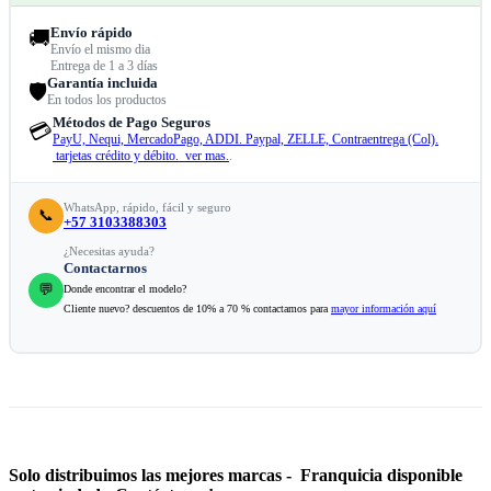
Envío rápido
🚚
Envío el mismo dia
Entrega de 1 a 3 días
Garantía incluida
🛡️
En todos los productos
Métodos de Pago Seguros
💳
PayU, Nequi, MercadoPago, ADDI. Paypal, ZELLE, Contraentrega (Col).
tarjetas crédito y débito. ver mas.
.
WhatsApp, rápido, fácil y seguro
📞
+57 3103388303
¿Necesitas ayuda?
Contactarnos
💬
Donde encontrar el modelo?
Cliente nuevo? descuentos de 10% a 70 % contactamos para
mayor información aquí
Solo distribuimos las mejores marcas - Franquicia disponible