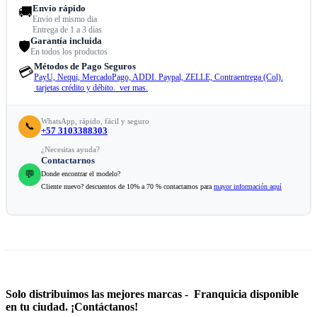
Envío rápido
🚚
Envío el mismo dia
Entrega de 1 a 3 días
Garantía incluida
🛡️
En todos los productos
Métodos de Pago Seguros
💳
PayU, Nequi, MercadoPago, ADDI. Paypal, ZELLE, Contraentrega (Col).
tarjetas crédito y débito. ver mas.
.
WhatsApp, rápido, fácil y seguro
📞
+57 3103388303
¿Necesitas ayuda?
Contactarnos
💬
Donde encontrar el modelo?
Cliente nuevo? descuentos de 10% a 70 % contactamos para
mayor información aquí
Solo distribuimos las mejores marcas - Franquicia disponible
en tu ciudad. ¡Contáctanos!