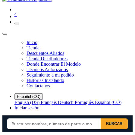
0
Inicio
Tienda
Descuentos Aliados
Tienda Distribuidores
Donde Encontrar El Modelo
Técnicos Autorizados
Seguimiento a mi pedido
Historias Instalando
Contáctanos
Español (CO)
English (US)
Français
Deutsch
Português
Español (CO)
Iniciar sesión
BUSCAR