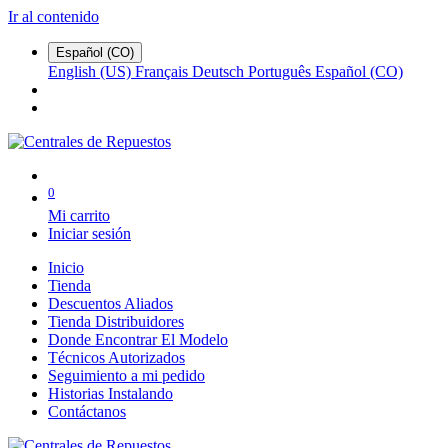
Ir al contenido
Español (CO)
English (US)
Français
Deutsch
Português
Español (CO)
0
Mi carrito
Iniciar sesión
Inicio
Tienda
Descuentos Aliados
Tienda Distribuidores
Donde Encontrar El Modelo
Técnicos Autorizados
Seguimiento a mi pedido
Historias Instalando
Contáctanos