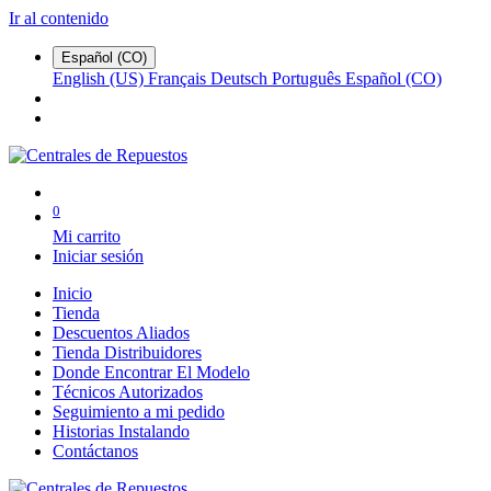
Ir al contenido
Español (CO)
English (US)
Français
Deutsch
Português
Español (CO)
0
Mi carrito
Iniciar sesión
Inicio
Tienda
Descuentos Aliados
Tienda Distribuidores
Donde Encontrar El Modelo
Técnicos Autorizados
Seguimiento a mi pedido
Historias Instalando
Contáctanos