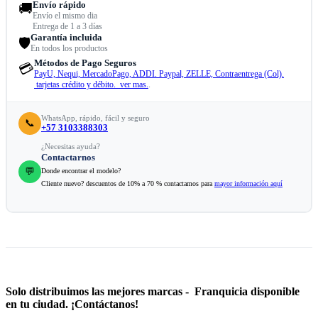
Envío rápido
🚚
Envío el mismo dia
Entrega de 1 a 3 días
Garantía incluida
🛡️
En todos los productos
Métodos de Pago Seguros
💳
PayU, Nequi, MercadoPago, ADDI. Paypal, ZELLE, Contraentrega (Col).
tarjetas crédito y débito. ver mas.
.
WhatsApp, rápido, fácil y seguro
📞
+57 3103388303
¿Necesitas ayuda?
Contactarnos
💬
Donde encontrar el modelo?
Cliente nuevo? descuentos de 10% a 70 % contactamos para
mayor información aquí
Solo distribuimos las mejores marcas - Franquicia disponible
en tu ciudad. ¡Contáctanos!