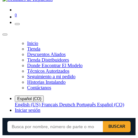
0
Inicio
Tienda
Descuentos Aliados
Tienda Distribuidores
Donde Encontrar El Modelo
Técnicos Autorizados
Seguimiento a mi pedido
Historias Instalando
Contáctanos
Español (CO)
English (US)
Français
Deutsch
Português
Español (CO)
Iniciar sesión
BUSCAR