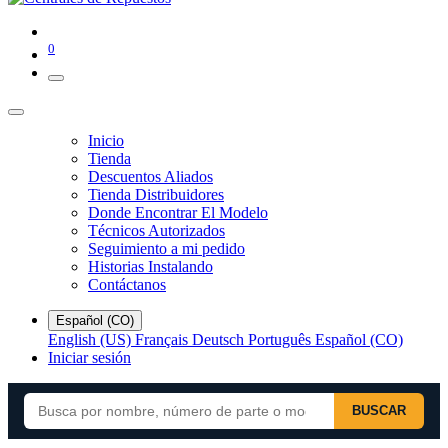
0
Inicio
Tienda
Descuentos Aliados
Tienda Distribuidores
Donde Encontrar El Modelo
Técnicos Autorizados
Seguimiento a mi pedido
Historias Instalando
Contáctanos
Español (CO)
English (US)
Français
Deutsch
Português
Español (CO)
Iniciar sesión
BUSCAR