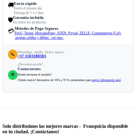
Envío rápido
🚚
Envío el mismo dia
Entrega de 1 a 3 días
Garantía incluida
🛡️
En todos los productos
Métodos de Pago Seguros
💳
PayU, Nequi, MercadoPago, ADDI. Paypal, ZELLE, Contraentrega (Col).
tarjetas crédito y débito. ver mas.
.
WhatsApp, rápido, fácil y seguro
📞
+57 3103388303
¿Necesitas ayuda?
Contactarnos
💬
Donde encontrar el modelo?
Cliente nuevo? descuentos de 10% a 70 % contactamos para
mayor información aquí
Solo distribuimos las mejores marcas - Franquicia disponible
en tu ciudad. ¡Contáctanos!