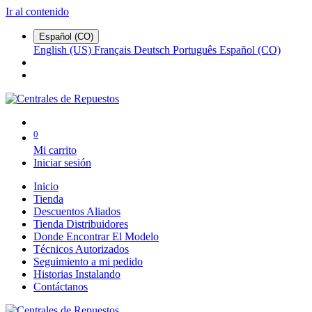
Ir al contenido
Español (CO)
English (US)
Français
Deutsch
Português
Español (CO)
0
Mi carrito
Iniciar sesión
Inicio
Tienda
Descuentos Aliados
Tienda Distribuidores
Donde Encontrar El Modelo
Técnicos Autorizados
Seguimiento a mi pedido
Historias Instalando
Contáctanos