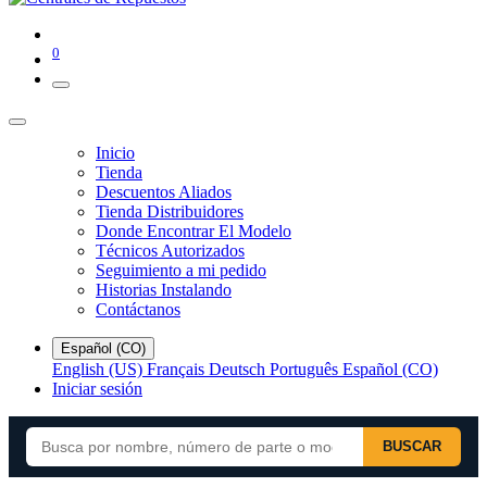
0
Inicio
Tienda
Descuentos Aliados
Tienda Distribuidores
Donde Encontrar El Modelo
Técnicos Autorizados
Seguimiento a mi pedido
Historias Instalando
Contáctanos
Español (CO)
English (US)
Français
Deutsch
Português
Español (CO)
Iniciar sesión
BUSCAR