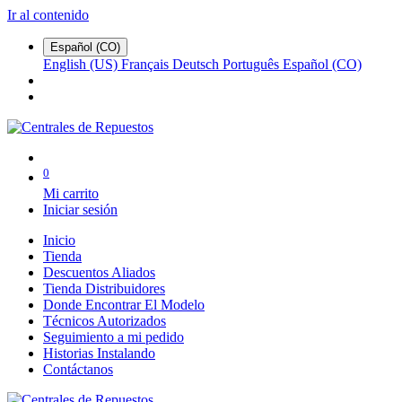
Ir al contenido
Español (CO)
English (US)
Français
Deutsch
Português
Español (CO)
0
Mi carrito
Iniciar sesión
Inicio
Tienda
Descuentos Aliados
Tienda Distribuidores
Donde Encontrar El Modelo
Técnicos Autorizados
Seguimiento a mi pedido
Historias Instalando
Contáctanos