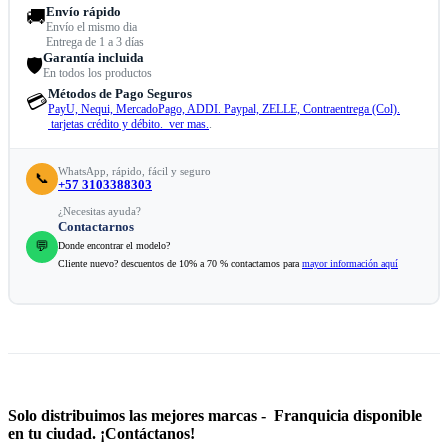
Envío rápido
🚚
Envío el mismo dia
Entrega de 1 a 3 días
Garantía incluida
🛡️
En todos los productos
Métodos de Pago Seguros
💳
PayU, Nequi, MercadoPago, ADDI. Paypal, ZELLE, Contraentrega (Col).
tarjetas crédito y débito. ver mas.
.
WhatsApp, rápido, fácil y seguro
📞
+57 3103388303
¿Necesitas ayuda?
Contactarnos
💬
Donde encontrar el modelo?
Cliente nuevo? descuentos de 10% a 70 % contactamos para
mayor información aquí
Solo distribuimos las mejores marcas - Franquicia disponible
en tu ciudad. ¡Contáctanos!