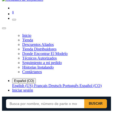
0
Inicio
Tienda
Descuentos Aliados
Tienda Distribuidores
Donde Encontrar El Modelo
Técnicos Autorizados
Seguimiento a mi pedido
Historias Instalando
Contáctanos
Español (CO)
English (US)
Français
Deutsch
Português
Español (CO)
Iniciar sesión
BUSCAR