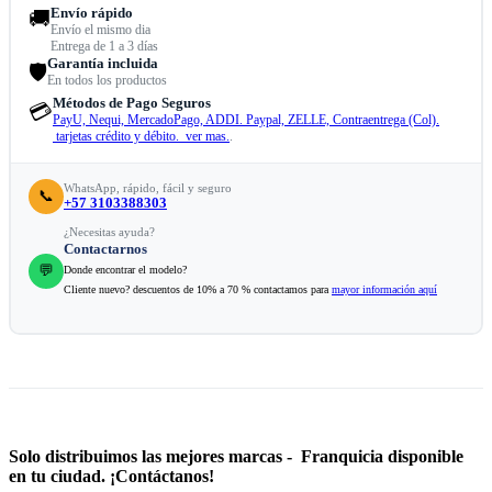
Envío rápido
🚚
Envío el mismo dia
Entrega de 1 a 3 días
Garantía incluida
🛡️
En todos los productos
Métodos de Pago Seguros
💳
PayU, Nequi, MercadoPago, ADDI. Paypal, ZELLE, Contraentrega (Col).
tarjetas crédito y débito. ver mas.
.
WhatsApp, rápido, fácil y seguro
📞
+57 3103388303
¿Necesitas ayuda?
Contactarnos
💬
Donde encontrar el modelo?
Cliente nuevo? descuentos de 10% a 70 % contactamos para
mayor información aquí
Solo distribuimos las mejores marcas - Franquicia disponible
en tu ciudad. ¡Contáctanos!