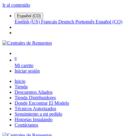
Ir al contenido
Español (CO)
English (US)
Français
Deutsch
Português
Español (CO)
0
Mi carrito
Iniciar sesión
Inicio
Tienda
Descuentos Aliados
Tienda Distribuidores
Donde Encontrar El Modelo
Técnicos Autorizados
Seguimiento a mi pedido
Historias Instalando
Contáctanos