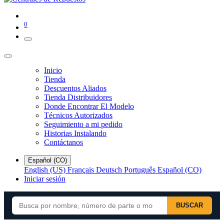
0
Inicio
Tienda
Descuentos Aliados
Tienda Distribuidores
Donde Encontrar El Modelo
Técnicos Autorizados
Seguimiento a mi pedido
Historias Instalando
Contáctanos
Español (CO)
English (US)
Français
Deutsch
Português
Español (CO)
Iniciar sesión
BUSCAR