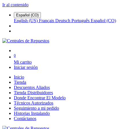
Ir al contenido
Español (CO)
English (US)
Français
Deutsch
Português
Español (CO)
0
Mi carrito
Iniciar sesión
Inicio
Tienda
Descuentos Aliados
Tienda Distribuidores
Donde Encontrar El Modelo
Técnicos Autorizados
Seguimiento a mi pedido
Historias Instalando
Contáctanos