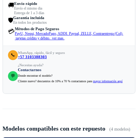
Envío rápido
🚚
Envío el mismo dia
Entrega de 1 a 3 días
Garantía incluida
🛡️
En todos los productos
Métodos de Pago Seguros
💳
PayU, Nequi, MercadoPago, ADDI. Paypal, ZELLE, Contraentrega (Col).
tarjetas crédito y débito. ver mas.
.
WhatsApp, rápido, fácil y seguro
📞
+57 3103388303
¿Necesitas ayuda?
Contactarnos
💬
Donde encontrar el modelo?
Cliente nuevo? descuentos de 10% a 70 % contactamos para
mayor información aquí
Modelos compatibles con este repuesto
(4 modelos)