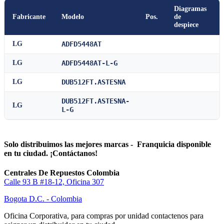
Diagramas
Fabricante
Modelo
Pos.
de
despiece
LG
ADFD5448AT
LG
ADFD5448AT-L-G
LG
DUB512FT.ASTESNA
DUB512FT.ASTESNA-
LG
L-G
Solo distribuimos las mejores marcas - Franquicia disponible
en tu ciudad. ¡Contáctanos!
Centrales De Repuestos Colombia
Calle 93 B #18-12, Oficina 307
Bogota D.C. - Colombia
Oficina Corporativa, para compras por unidad contactenos para