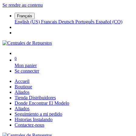
Se rendre au contenu
Français
English (US)
Français
Deutsch
Português
Español (CO)
0
Mon panier
Se connecter
Accueil
Boutique
Aliados
Tienda Distribuidores
Donde Encontrar El Modelo
Aliados
Seguimiento a mi pedido
Historias Instalando
Contactez-nous