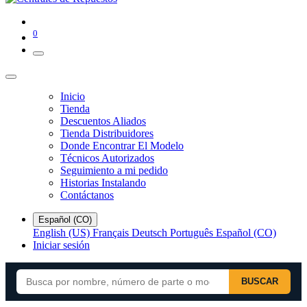
0
Inicio
Tienda
Descuentos Aliados
Tienda Distribuidores
Donde Encontrar El Modelo
Técnicos Autorizados
Seguimiento a mi pedido
Historias Instalando
Contáctanos
Español (CO)
English (US)
Français
Deutsch
Português
Español (CO)
Iniciar sesión
BUSCAR