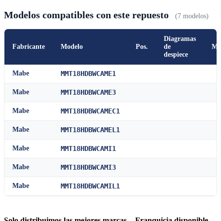
Modelos compatibles con este repuesto
(7 modelos)
Diagramas
Fabricante
Modelo
Pos.
de
Ma
despiece
Mabe
MMT18HDBWCAME1
Mabe
MMT18HDBWCAME3
Mabe
MMT18HDBWCAMEC1
Mabe
MMT18HDBWCAMEL1
Mabe
MMT18HDBWCAMI1
Mabe
MMT18HDBWCAMI3
Mabe
MMT18HDBWCAMIL1
Solo distribuimos las mejores marcas - Franquicia disponible