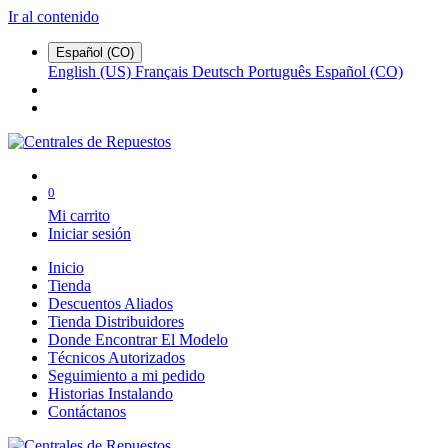
Ir al contenido
Español (CO)
English (US)
Français
Deutsch
Português
Español (CO)
0
Mi carrito
Iniciar sesión
Inicio
Tienda
Descuentos Aliados
Tienda Distribuidores
Donde Encontrar El Modelo
Técnicos Autorizados
Seguimiento a mi pedido
Historias Instalando
Contáctanos