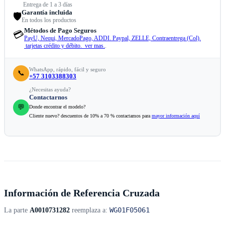
Entrega de 1 a 3 días
Garantía incluida
🛡️
En todos los productos
Métodos de Pago Seguros
💳
PayU, Nequi, MercadoPago, ADDI. Paypal, ZELLE, Contraentrega (Col).
tarjetas crédito y débito. ver mas.
.
WhatsApp, rápido, fácil y seguro
📞
+57 3103388303
¿Necesitas ayuda?
Contactarnos
💬
Donde encontrar el modelo?
Cliente nuevo? descuentos de 10% a 70 % contactamos para
mayor información aquí
Información de Referencia Cruzada
WG01F05061
La parte
A0010731282
reemplaza a: