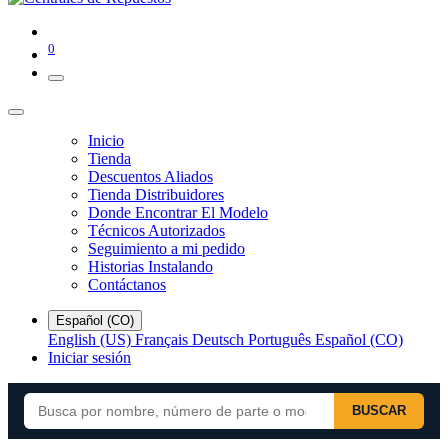
0
Inicio
Tienda
Descuentos Aliados
Tienda Distribuidores
Donde Encontrar El Modelo
Técnicos Autorizados
Seguimiento a mi pedido
Historias Instalando
Contáctanos
Español (CO)
English (US)
Français
Deutsch
Português
Español (CO)
Iniciar sesión
BUSCAR