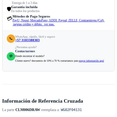
Entrega de 1 a 3 días
Garantía incluida
🛡️
En todos los productos
Métodos de Pago Seguros
💳
PayU, Nequi, MercadoPago, ADDI. Paypal, ZELLE, Contraentrega (Col).
tarjetas crédito y débito. ver mas.
.
WhatsApp, rápido, fácil y seguro
📞
+57 3103388303
¿Necesitas ayuda?
Contactarnos
💬
Donde encontrar el modelo?
Cliente nuevo? descuentos de 10% a 70 % contactamos para
mayor información aquí
Información de Referencia Cruzada
WG02F04131
La parte
CLM006DRAW
reemplaza a: