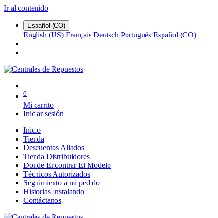
Ir al contenido
Español (CO)
English (US)
Français
Deutsch
Português
Español (CO)
0
Mi carrito
Iniciar sesión
Inicio
Tienda
Descuentos Aliados
Tienda Distribuidores
Donde Encontrar El Modelo
Técnicos Autorizados
Seguimiento a mi pedido
Historias Instalando
Contáctanos