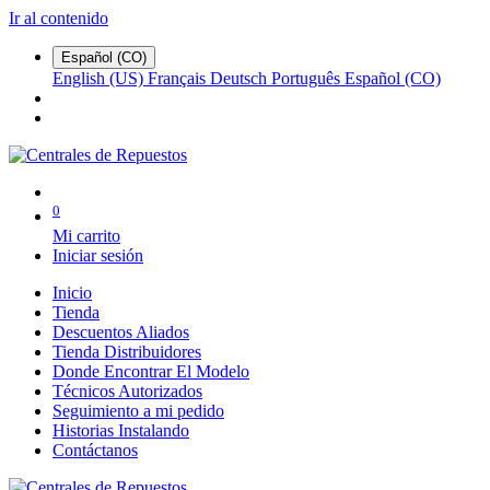
Ir al contenido
Español (CO)
English (US)
Français
Deutsch
Português
Español (CO)
0
Mi carrito
Iniciar sesión
Inicio
Tienda
Descuentos Aliados
Tienda Distribuidores
Donde Encontrar El Modelo
Técnicos Autorizados
Seguimiento a mi pedido
Historias Instalando
Contáctanos