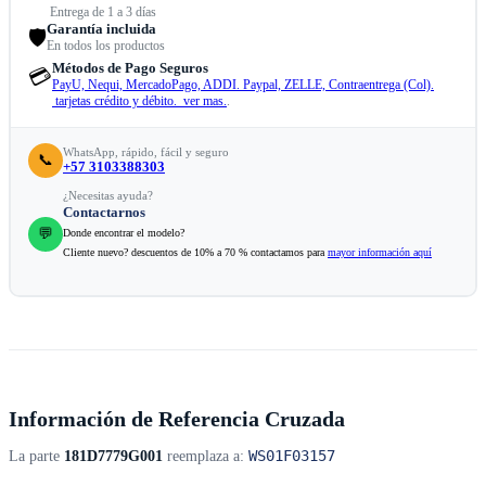
Entrega de 1 a 3 días
Garantía incluida
🛡️
En todos los productos
Métodos de Pago Seguros
💳
PayU, Nequi, MercadoPago, ADDI. Paypal, ZELLE, Contraentrega (Col).
tarjetas crédito y débito. ver mas.
.
WhatsApp, rápido, fácil y seguro
📞
+57 3103388303
¿Necesitas ayuda?
Contactarnos
💬
Donde encontrar el modelo?
Cliente nuevo? descuentos de 10% a 70 % contactamos para
mayor información aquí
Información de Referencia Cruzada
WS01F03157
La parte
181D7779G001
reemplaza a: