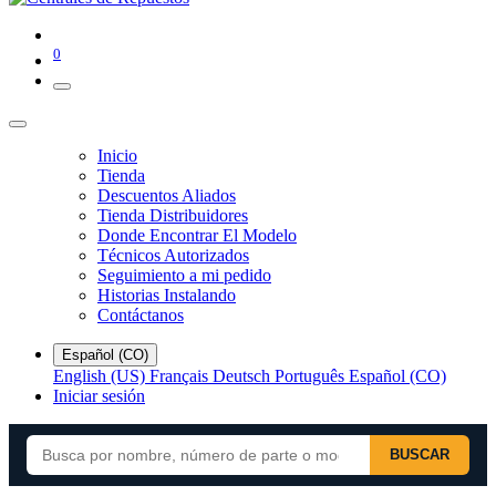
0
Inicio
Tienda
Descuentos Aliados
Tienda Distribuidores
Donde Encontrar El Modelo
Técnicos Autorizados
Seguimiento a mi pedido
Historias Instalando
Contáctanos
Español (CO)
English (US)
Français
Deutsch
Português
Español (CO)
Iniciar sesión
BUSCAR