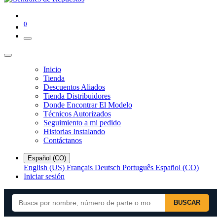
0
Inicio
Tienda
Descuentos Aliados
Tienda Distribuidores
Donde Encontrar El Modelo
Técnicos Autorizados
Seguimiento a mi pedido
Historias Instalando
Contáctanos
Español (CO)
English (US)
Français
Deutsch
Português
Español (CO)
Iniciar sesión
BUSCAR