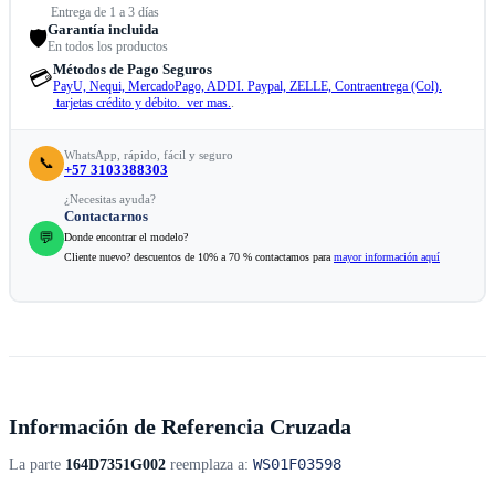
Entrega de 1 a 3 días
Garantía incluida
🛡️
En todos los productos
Métodos de Pago Seguros
💳
PayU, Nequi, MercadoPago, ADDI. Paypal, ZELLE, Contraentrega (Col).
tarjetas crédito y débito. ver mas.
.
WhatsApp, rápido, fácil y seguro
📞
+57 3103388303
¿Necesitas ayuda?
Contactarnos
💬
Donde encontrar el modelo?
Cliente nuevo? descuentos de 10% a 70 % contactamos para
mayor información aquí
Información de Referencia Cruzada
WS01F03598
La parte
164D7351G002
reemplaza a: