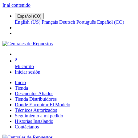
Ir al contenido
Español (CO)
English (US)
Français
Deutsch
Português
Español (CO)
0
Mi carrito
Iniciar sesión
Inicio
Tienda
Descuentos Aliados
Tienda Distribuidores
Donde Encontrar El Modelo
Técnicos Autorizados
Seguimiento a mi pedido
Historias Instalando
Contáctanos