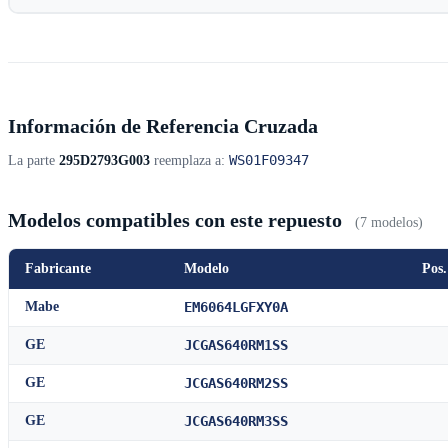
Información de Referencia Cruzada
WS01F09347
La parte
295D2793G003
reemplaza a:
Modelos compatibles con este repuesto
(7 modelos)
Fabricante
Modelo
Pos.
Mabe
EM6064LGFXY0A
GE
JCGAS640RM1SS
GE
JCGAS640RM2SS
GE
JCGAS640RM3SS