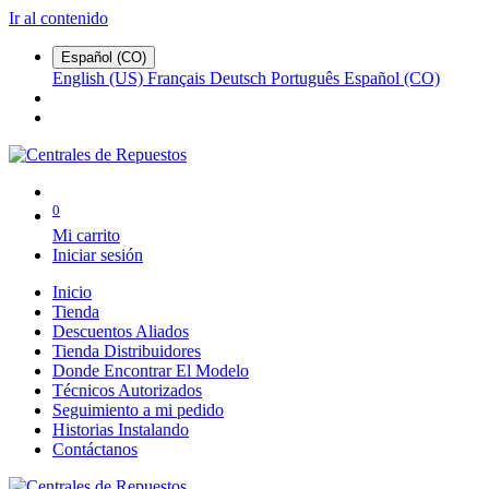
Ir al contenido
Español (CO)
English (US)
Français
Deutsch
Português
Español (CO)
0
Mi carrito
Iniciar sesión
Inicio
Tienda
Descuentos Aliados
Tienda Distribuidores
Donde Encontrar El Modelo
Técnicos Autorizados
Seguimiento a mi pedido
Historias Instalando
Contáctanos