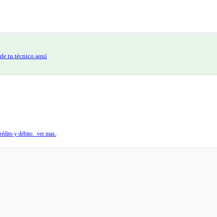
de tu técnico aquí
édito y débito. ver mas.
.