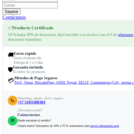
Separar
Contáctanos
✅
Producto Certificado
10 % hasta 30% de descuento, fácil inscribe a tu técnico con el # de
whatsapp 
descuento inmediato
Envío rápido
🚚
Envío el mismo dia
Entrega de 1 a 3 días
Garantía incluida
🛡️
En todos los productos
Métodos de Pago Seguros
💳
PayU, Nequi, MercadoPago, ADDI. Paypal, ZELLE, Contraentrega (Col). tarjetas cr
WhatsApp, rápido, fácil y seguro
📞
+57 3103388303
¿Necesitas ayuda?
Contactarnos
💬
Donde encontrar el modelo?
Cliente nuevo? descuentos de 10% a 70 % contactamos para
mayor información aquí