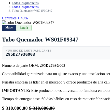
Todos los productos
Todos los productos
Tubo Quemador WS01F09347
Centrales + 40%
Mabe
Estufa
Tubo Quemador WS01F09347
NÚMERO DE PARTE FABRICANTE
295D2793G003
Numero de parte OEM:
295D2793G003
Compatibilidad garantizada para un ajuste exacto y una instalacion s
Nuestra empresa es lider en el mercado y ofrece productos de alta ca
IMPORTANTE:
Este producto no es universal; no funciona en todos
Tiempo de entrega: hasta 60 días hábiles en caso de requerir fabricació
$
310.000,00
$
310.000,00