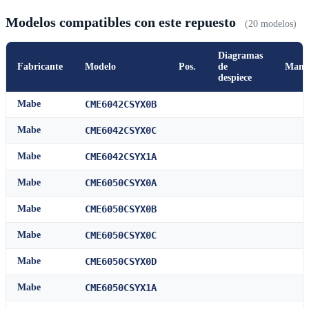
Modelos compatibles con este repuesto
(20 modelos)
Diagramas
Fabricante
Modelo
Pos.
de
Manu
despiece
Mabe
CME6042CSYX0B
Mabe
CME6042CSYX0C
Mabe
CME6042CSYX1A
Mabe
CME6050CSYX0A
Mabe
CME6050CSYX0B
Mabe
CME6050CSYX0C
Mabe
CME6050CSYX0D
Mabe
CME6050CSYX1A