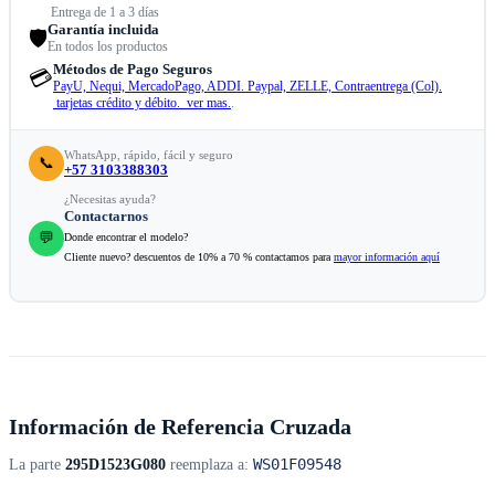
Entrega de 1 a 3 días
Garantía incluida
🛡️
En todos los productos
Métodos de Pago Seguros
💳
PayU, Nequi, MercadoPago, ADDI. Paypal, ZELLE, Contraentrega (Col).
tarjetas crédito y débito. ver mas.
.
WhatsApp, rápido, fácil y seguro
📞
+57 3103388303
¿Necesitas ayuda?
Contactarnos
💬
Donde encontrar el modelo?
Cliente nuevo? descuentos de 10% a 70 % contactamos para
mayor información aquí
Información de Referencia Cruzada
WS01F09548
La parte
295D1523G080
reemplaza a: