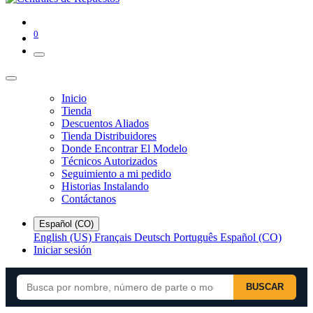
0
Inicio
Tienda
Descuentos Aliados
Tienda Distribuidores
Donde Encontrar El Modelo
Técnicos Autorizados
Seguimiento a mi pedido
Historias Instalando
Contáctanos
Español (CO)
English (US)
Français
Deutsch
Português
Español (CO)
Iniciar sesión
BUSCAR