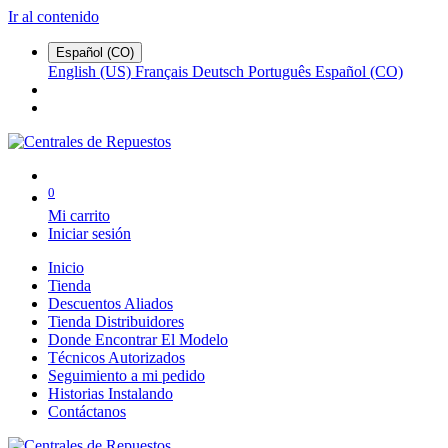
Ir al contenido
Español (CO)
English (US)
Français
Deutsch
Português
Español (CO)
0
Mi carrito
Iniciar sesión
Inicio
Tienda
Descuentos Aliados
Tienda Distribuidores
Donde Encontrar El Modelo
Técnicos Autorizados
Seguimiento a mi pedido
Historias Instalando
Contáctanos