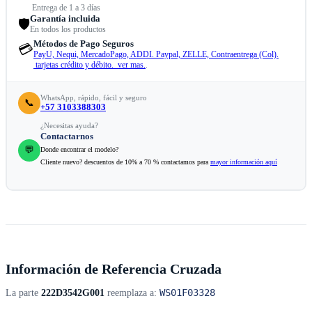
Entrega de 1 a 3 días
Garantía incluida
🛡️
En todos los productos
Métodos de Pago Seguros
💳
PayU, Nequi, MercadoPago, ADDI. Paypal, ZELLE, Contraentrega (Col).
tarjetas crédito y débito. ver mas.
.
WhatsApp, rápido, fácil y seguro
📞
+57 3103388303
¿Necesitas ayuda?
Contactarnos
💬
Donde encontrar el modelo?
Cliente nuevo? descuentos de 10% a 70 % contactamos para
mayor información aquí
Información de Referencia Cruzada
WS01F03328
La parte
222D3542G001
reemplaza a: