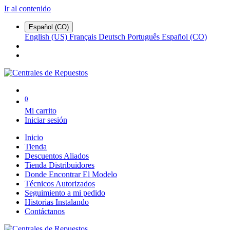
Ir al contenido
Español (CO)
English (US)
Français
Deutsch
Português
Español (CO)
0
Mi carrito
Iniciar sesión
Inicio
Tienda
Descuentos Aliados
Tienda Distribuidores
Donde Encontrar El Modelo
Técnicos Autorizados
Seguimiento a mi pedido
Historias Instalando
Contáctanos