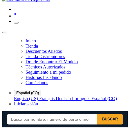
0
Inicio
Tienda
Descuentos Aliados
Tienda Distribuidores
Donde Encontrar El Modelo
Técnicos Autorizados
Seguimiento a mi pedido
Historias Instalando
Contáctanos
Español (CO)
English (US)
Français
Deutsch
Português
Español (CO)
Iniciar sesión
BUSCAR