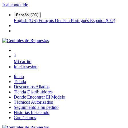
Ir al contenido
Español (CO)
English (US)
Français
Deutsch
Português
Español (CO)
0
Mi carrito
Iniciar sesión
Inicio
Tienda
Descuentos Aliados
Tienda Distribuidores
Donde Encontrar El Modelo
Técnicos Autorizados
Seguimiento a mi pedido
Historias Instalando
Contáctanos