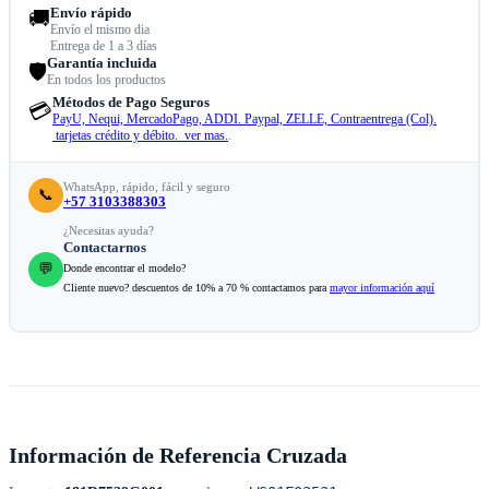
Envío rápido
🚚
Envío el mismo dia
Entrega de 1 a 3 días
Garantía incluida
🛡️
En todos los productos
Métodos de Pago Seguros
💳
PayU, Nequi, MercadoPago, ADDI. Paypal, ZELLE, Contraentrega (Col).
tarjetas crédito y débito. ver mas.
.
WhatsApp, rápido, fácil y seguro
📞
+57 3103388303
¿Necesitas ayuda?
Contactarnos
💬
Donde encontrar el modelo?
Cliente nuevo? descuentos de 10% a 70 % contactamos para
mayor información aquí
Información de Referencia Cruzada