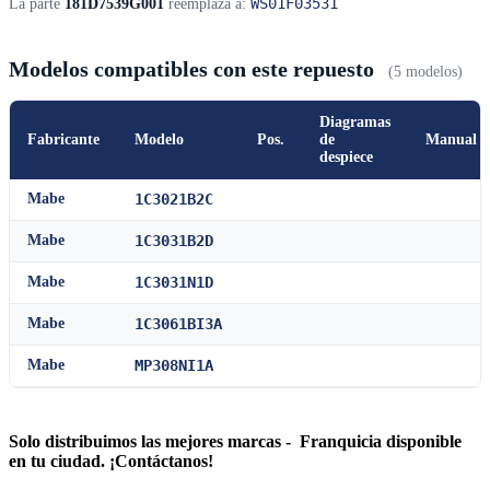
WS01F03531
La parte
181D7539G001
reemplaza a:
Modelos compatibles con este repuesto
(5 modelos)
Diagramas
Fabricante
Modelo
Pos.
de
Manual
despiece
Mabe
1C3021B2C
Mabe
1C3031B2D
Mabe
1C3031N1D
Mabe
1C3061BI3A
Mabe
MP308NI1A
Solo distribuimos las mejores marcas - Franquicia disponible
en tu ciudad. ¡Contáctanos!