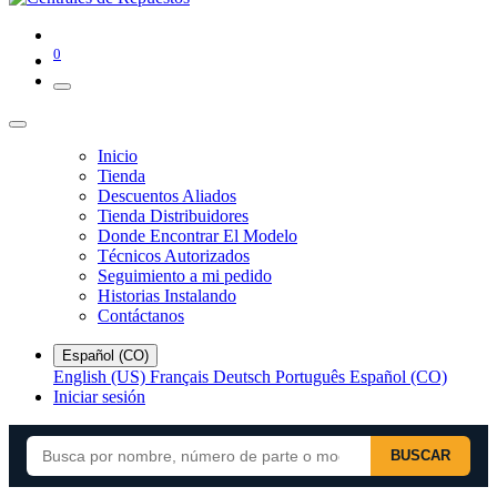
0
Inicio
Tienda
Descuentos Aliados
Tienda Distribuidores
Donde Encontrar El Modelo
Técnicos Autorizados
Seguimiento a mi pedido
Historias Instalando
Contáctanos
Español (CO)
English (US)
Français
Deutsch
Português
Español (CO)
Iniciar sesión
BUSCAR