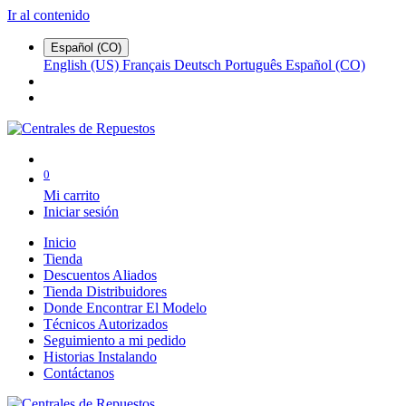
Ir al contenido
Español (CO)
English (US)
Français
Deutsch
Português
Español (CO)
0
Mi carrito
Iniciar sesión
Inicio
Tienda
Descuentos Aliados
Tienda Distribuidores
Donde Encontrar El Modelo
Técnicos Autorizados
Seguimiento a mi pedido
Historias Instalando
Contáctanos