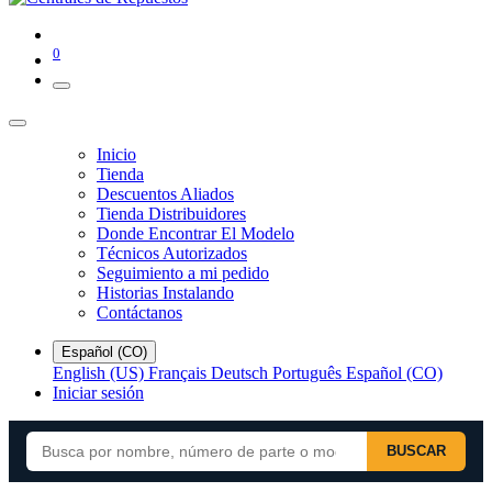
0
Inicio
Tienda
Descuentos Aliados
Tienda Distribuidores
Donde Encontrar El Modelo
Técnicos Autorizados
Seguimiento a mi pedido
Historias Instalando
Contáctanos
Español (CO)
English (US)
Français
Deutsch
Português
Español (CO)
Iniciar sesión
BUSCAR