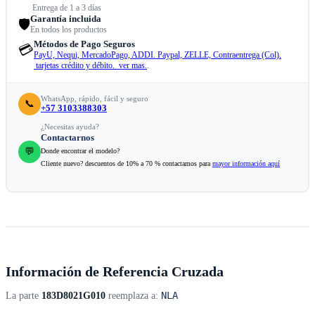
Entrega de 1 a 3 días
Garantía incluida
🛡️
En todos los productos
Métodos de Pago Seguros
💳
PayU, Nequi, MercadoPago, ADDI. Paypal, ZELLE, Contraentrega (Col).
tarjetas crédito y débito. ver mas.
.
WhatsApp, rápido, fácil y seguro
📞
+57 3103388303
¿Necesitas ayuda?
Contactarnos
💬
Donde encontrar el modelo?
Cliente nuevo? descuentos de 10% a 70 % contactamos para
mayor información aquí
Información de Referencia Cruzada
NLA
La parte
183D8021G010
reemplaza a: