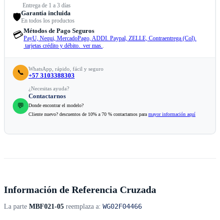
Entrega de 1 a 3 días
Garantía incluida
🛡️
En todos los productos
Métodos de Pago Seguros
💳
PayU, Nequi, MercadoPago, ADDI. Paypal, ZELLE, Contraentrega (Col).
tarjetas crédito y débito. ver mas.
.
WhatsApp, rápido, fácil y seguro
📞
+57 3103388303
¿Necesitas ayuda?
Contactarnos
💬
Donde encontrar el modelo?
Cliente nuevo? descuentos de 10% a 70 % contactamos para
mayor información aquí
Información de Referencia Cruzada
WG02F04466
La parte
MBF021-05
reemplaza a: