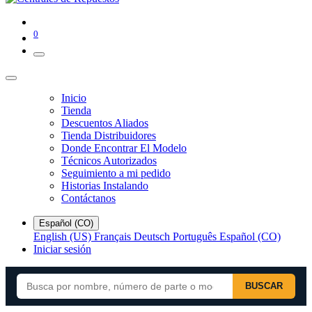
0
Inicio
Tienda
Descuentos Aliados
Tienda Distribuidores
Donde Encontrar El Modelo
Técnicos Autorizados
Seguimiento a mi pedido
Historias Instalando
Contáctanos
Español (CO)
English (US)
Français
Deutsch
Português
Español (CO)
Iniciar sesión
BUSCAR