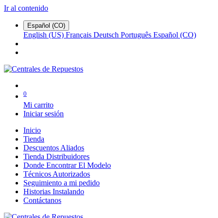
Ir al contenido
Español (CO)
English (US)
Français
Deutsch
Português
Español (CO)
0
Mi carrito
Iniciar sesión
Inicio
Tienda
Descuentos Aliados
Tienda Distribuidores
Donde Encontrar El Modelo
Técnicos Autorizados
Seguimiento a mi pedido
Historias Instalando
Contáctanos