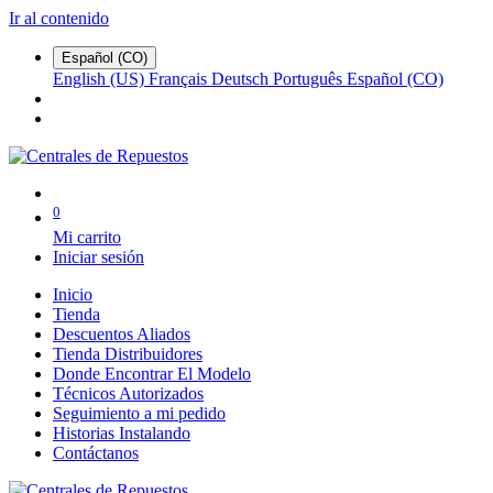
Ir al contenido
Español (CO)
English (US)
Français
Deutsch
Português
Español (CO)
0
Mi carrito
Iniciar sesión
Inicio
Tienda
Descuentos Aliados
Tienda Distribuidores
Donde Encontrar El Modelo
Técnicos Autorizados
Seguimiento a mi pedido
Historias Instalando
Contáctanos