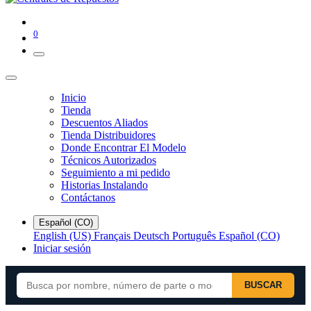
0
Inicio
Tienda
Descuentos Aliados
Tienda Distribuidores
Donde Encontrar El Modelo
Técnicos Autorizados
Seguimiento a mi pedido
Historias Instalando
Contáctanos
Español (CO)
English (US)
Français
Deutsch
Português
Español (CO)
Iniciar sesión
BUSCAR