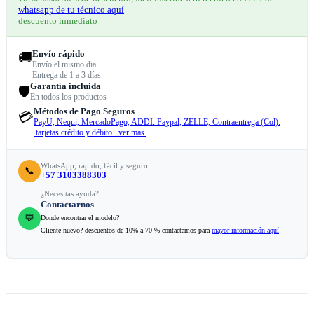
whatsapp de tu técnico aquí
descuento inmediato
Envío rápido
🚚
Envío el mismo dia
Entrega de 1 a 3 días
Garantía incluida
🛡️
En todos los productos
Métodos de Pago Seguros
💳
PayU, Nequi, MercadoPago, ADDI. Paypal, ZELLE, Contraentrega (Col).
tarjetas crédito y débito. ver mas.
.
WhatsApp, rápido, fácil y seguro
📞
+57 3103388303
¿Necesitas ayuda?
Contactarnos
💬
Donde encontrar el modelo?
Cliente nuevo? descuentos de 10% a 70 % contactamos para
mayor información aquí