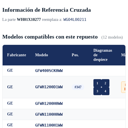
Información de Referencia Cruzada
WG04L00211
La parte
WH01X10277
reemplaza a:
Modelos compatibles con este repuesto
(12 modelos)
Diagramas
Fabricante
Modelo
Pos.
de
Man
despiece
GE
GFW400SCK0WW
1
2
📄
GFWH1200D1WW
GE
#347
P
3
4
GE
GFWH1200H0WW
GE
GFWN1100H0WW
GE
GFWN1100H1WW