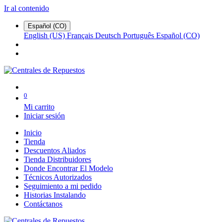
Ir al contenido
Español (CO)
English (US)
Français
Deutsch
Português
Español (CO)
0
Mi carrito
Iniciar sesión
Inicio
Tienda
Descuentos Aliados
Tienda Distribuidores
Donde Encontrar El Modelo
Técnicos Autorizados
Seguimiento a mi pedido
Historias Instalando
Contáctanos