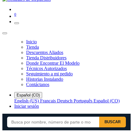
0
Inicio
Tienda
Descuentos Aliados
Tienda Distribuidores
Donde Encontrar El Modelo
Técnicos Autorizados
Seguimiento a mi pedido
Historias Instalando
Contáctanos
Español (CO)
English (US)
Français
Deutsch
Português
Español (CO)
Iniciar sesión
BUSCAR