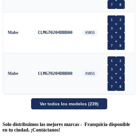
7
8
1
2
3
4
CLMG70204BBB00
Mabe
#1053
5
6
7
8
1
2
3
4
CLMG70204DBB00
Mabe
#1053
5
6
7
8
Ver todos los modelos (239)
Solo distribuimos las mejores marcas - Franquicia disponible
en tu ciudad. ¡Contáctanos!