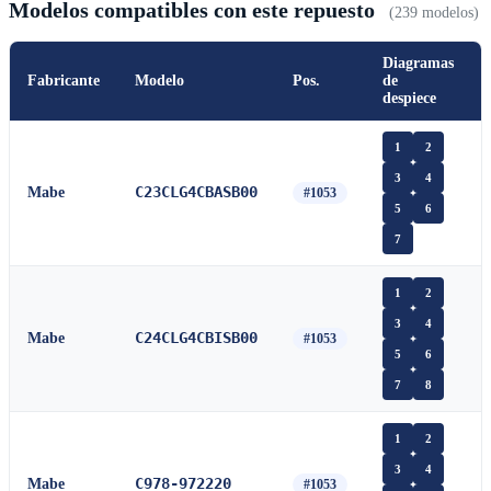
Modelos compatibles con este repuesto
(239 modelos)
Diagramas
Fabricante
Modelo
Pos.
de
despiece
1
2
3
4
C23CLG4CBASB00
Mabe
#1053
5
6
7
1
2
3
4
C24CLG4CBISB00
Mabe
#1053
5
6
7
8
1
2
3
4
C978-972220
Mabe
#1053