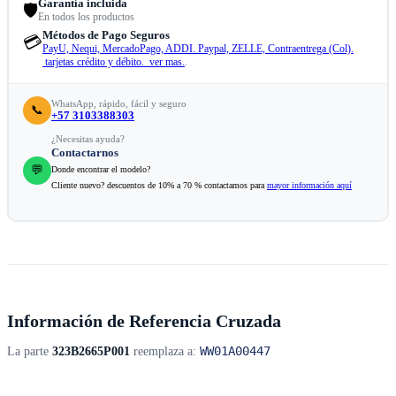
Garantía incluida
🛡️
En todos los productos
Métodos de Pago Seguros
💳
PayU, Nequi, MercadoPago, ADDI. Paypal, ZELLE, Contraentrega (Col).
tarjetas crédito y débito. ver mas.
.
WhatsApp, rápido, fácil y seguro
📞
+57 3103388303
¿Necesitas ayuda?
Contactarnos
💬
Donde encontrar el modelo?
Cliente nuevo? descuentos de 10% a 70 % contactamos para
mayor información aquí
Información de Referencia Cruzada
WW01A00447
La parte
323B2665P001
reemplaza a: