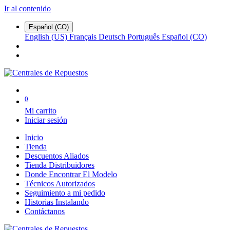
Ir al contenido
Español (CO)
English (US)
Français
Deutsch
Português
Español (CO)
0
Mi carrito
Iniciar sesión
Inicio
Tienda
Descuentos Aliados
Tienda Distribuidores
Donde Encontrar El Modelo
Técnicos Autorizados
Seguimiento a mi pedido
Historias Instalando
Contáctanos