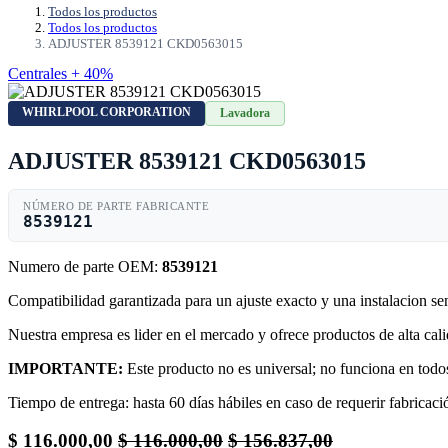
Todos los productos
Todos los productos
ADJUSTER 8539121 CKD0563015
Centrales + 40%
WHIRLPOOL CORPORATION
Lavadora
ADJUSTER 8539121 CKD0563015
NÚMERO DE PARTE FABRICANTE
8539121
Numero de parte OEM:
8539121
Compatibilidad garantizada para un ajuste exacto y una instalacion s
Nuestra empresa es lider en el mercado y ofrece productos de alta ca
IMPORTANTE:
Este producto no es universal; no funciona en todos
Tiempo de entrega: hasta 60 días hábiles en caso de requerir fabricació
$
116.000,00
$
116.000,00
$
156.837,00