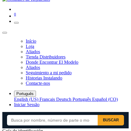
0
Início
Loja
Aliados
Tienda Distribuidores
Donde Encontrar El Modelo
Aliados
Seguimiento a mi pedido
Historias Instalando
Contacte-nos
Português
English (US)
Français
Deutsch
Português
Español (CO)
Iniciar Sessão
BUSCAR
Guía de identificación