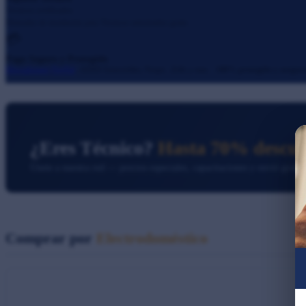
Técnicos certificados
Manuales de instalación para Técnicos autorizados gratis
💳
Pago Seguro y Protegido
Mercadopago
,
PayPal
, ADDI Sistecrédito, Nequi , Zelle y mas...
100% protegido y asegura
¿Eres Técnico?
Hasta 70% descu
Únete a nuestra red — precios especiales, capacitaciones y envió gratis
Comprar por
Electrodoméstico