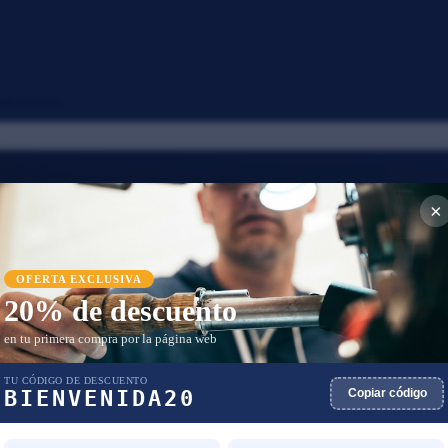
do ver mas...
×
ento
 opcional.
OFERTA EXCLUSIVA
20% de descuento
en tu primera compra por la página web
TU CÓDIGO DE DESCUENTO
BIENVENIDA20
Copiar código
🧊