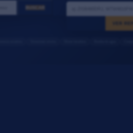
BUSCAR
VER RE
stencia secadora
Termostato nevera
Motor lavadora
Bomba de agua
Compr