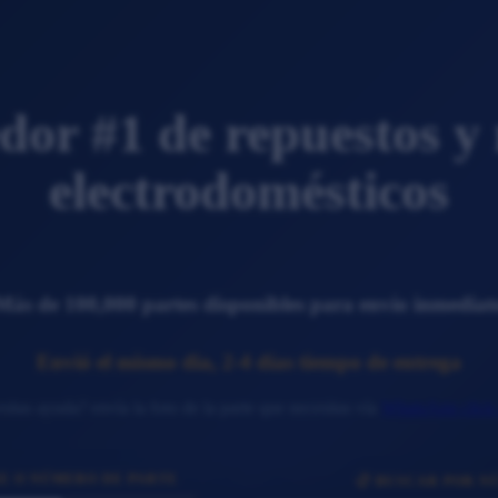
dor #1 de repuestos y 
electrodomésticos
Más de 100,000 partes disponibles para envío inmediat
Envió el mismo dia, 2-4 días tiempo de entrega
itas ayuda? envía la foto de la parte que necesitas vía
WhatsApp click
E O NÚMERO DE PARTE
📋 BUSCAR POR 