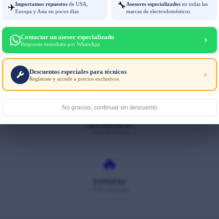
🔧
Importamos repuestos
de USA,
Asesores especializados
en todas las
✈️
NEVERAS
Europa y Asia en pocos días
marcas de electrodomésticos
+320 referencias
Contactar un asesor especializado
🫧
Respuesta inmediata por WhatsApp
LAVADORAS
Descuentos especiales para técnicos
+480 referencias
Regístrate y accede a precios exclusivos
💨
No gracias, continuar sin descuento
SECADORAS
+210 referencias
🔥
ESTUFAS
+180 referencias