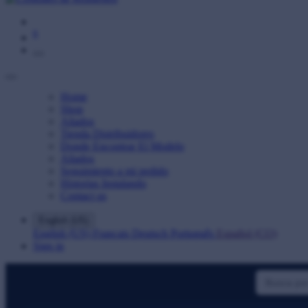
0
Home
Shop
Aliados
Tienda Distribuidores
Donde Encontrar El Modelo
Aliados
Seguimiento a mi pedido
Historias Instalando
Contact us
English (US)
English (US)
Français
Deutsch
Português
Español (CO)
Sign in