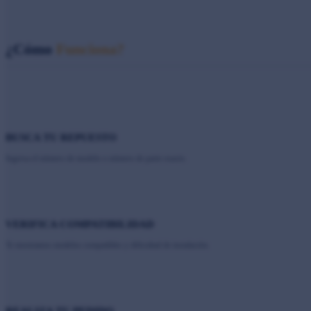
¿Cómo
Funciona?
BUSCA TU REPUESTO
Ingresa el número de modelo o número de parte exacto.
VERIFICA COMPATIBILIDAD
Te mostramos modelos compatibles y dificultad de instalación.
REALIZA TU PEDIDO