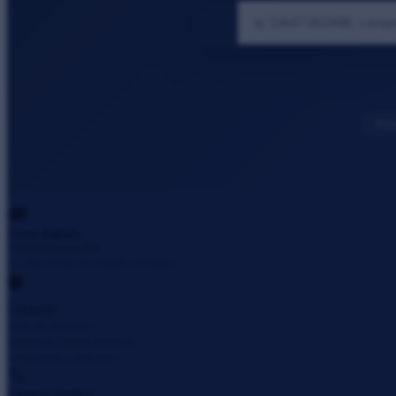
Resi
🚚
Envío Rápido
Envío
El mismo dia
1-3 Días entrega en ciudades principales
🛡️
Garantía
Todos los productos
Disponible Garantía Extendida
Certificación y serial único
🔧
Soporte Técnico