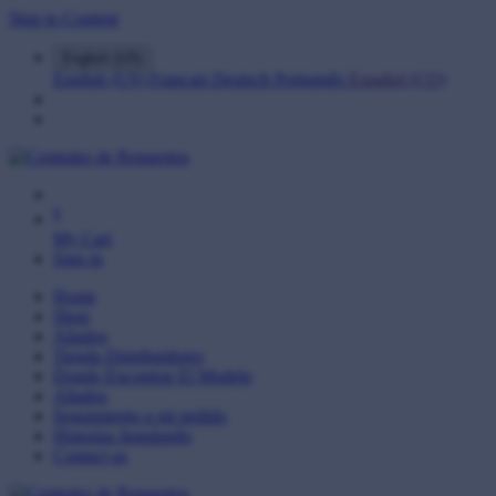
Skip to Content
English (US)
English (US)
Français
Deutsch
Português
Español (CO)
0
My Cart
Sign in
Home
Shop
Aliados
Tienda Distribuidores
Donde Encontrar El Modelo
Aliados
Seguimiento a mi pedido
Historias Instalando
Contact us