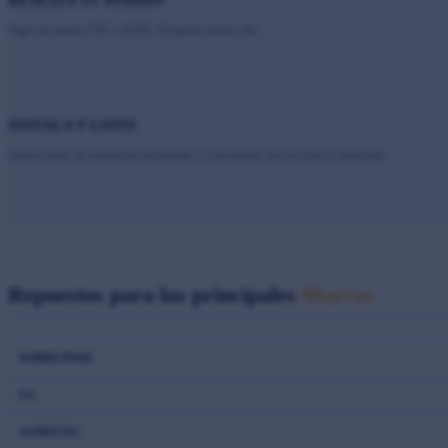
Paga con tarjeta, PSE o ADDI. Despacho mismo día .
INSTALA Y LISTO
Instrucciones de instalación disponibles o conectamos con un técnico certificado.
Repuestos para las principales
Marcas
WHIRLPOOL
LG
SAMSUNG