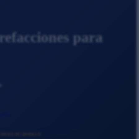
refacciones para
o
 aquí
NÚMERO DE MODELO