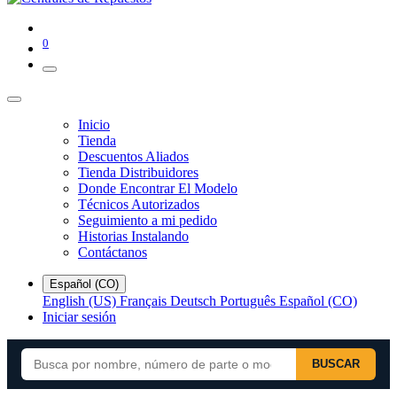
0
Inicio
Tienda
Descuentos Aliados
Tienda Distribuidores
Donde Encontrar El Modelo
Técnicos Autorizados
Seguimiento a mi pedido
Historias Instalando
Contáctanos
Español (CO)
English (US)
Français
Deutsch
Português
Español (CO)
Iniciar sesión
BUSCAR