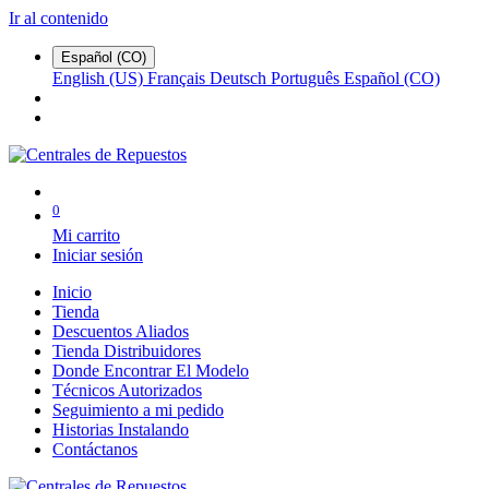
Ir al contenido
Español (CO)
English (US)
Français
Deutsch
Português
Español (CO)
0
Mi carrito
Iniciar sesión
Inicio
Tienda
Descuentos Aliados
Tienda Distribuidores
Donde Encontrar El Modelo
Técnicos Autorizados
Seguimiento a mi pedido
Historias Instalando
Contáctanos