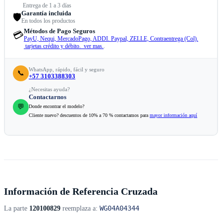
Entrega de 1 a 3 días
Garantía incluida
🛡️
En todos los productos
Métodos de Pago Seguros
💳
PayU, Nequi, MercadoPago, ADDI. Paypal, ZELLE, Contraentrega (Col).
tarjetas crédito y débito. ver mas.
.
WhatsApp, rápido, fácil y seguro
📞
+57 3103388303
¿Necesitas ayuda?
Contactarnos
💬
Donde encontrar el modelo?
Cliente nuevo? descuentos de 10% a 70 % contactamos para
mayor información aquí
Información de Referencia Cruzada
WG04A04344
La parte
120100829
reemplaza a: