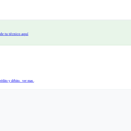
de tu técnico aquí
édito y débito. ver mas.
.