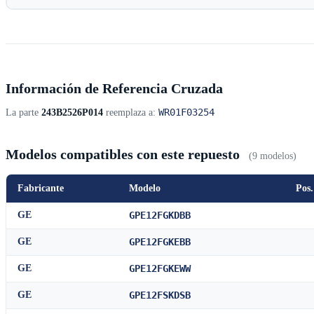
Información de Referencia Cruzada
WR01F03254
La parte
243B2526P014
reemplaza a:
Modelos compatibles con este repuesto
(9 modelos)
Fabricante
Modelo
Pos.
GE
GPE12FGKDBB
GE
GPE12FGKEBB
GE
GPE12FGKEWW
GE
GPE12FSKDSB