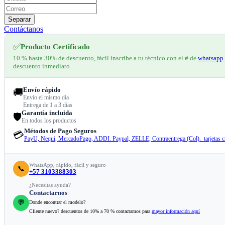
Separar
Contáctanos
✅
Producto Certificado
10 % hasta 30% de descuento, fácil inscribe a tu técnico con el # de
whatsapp 
descuento inmediato
Envío rápido
🚚
Envío el mismo dia
Entrega de 1 a 3 días
Garantía incluida
🛡️
En todos los productos
Métodos de Pago Seguros
💳
PayU, Nequi, MercadoPago, ADDI. Paypal, ZELLE, Contraentrega (Col). tarjetas cr
WhatsApp, rápido, fácil y seguro
📞
+57 3103388303
¿Necesitas ayuda?
Contactarnos
💬
Donde encontrar el modelo?
Cliente nuevo? descuentos de 10% a 70 % contactamos para
mayor información aquí