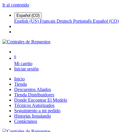
Ir al contenido
Español (CO)
English (US)
Français
Deutsch
Português
Español (CO)
0
Mi carrito
Iniciar sesión
Inicio
Tienda
Descuentos Aliados
Tienda Distribuidores
Donde Encontrar El Modelo
Técnicos Autorizados
Seguimiento a mi pedido
Historias Instalando
Contáctanos