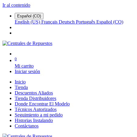
Ir al contenido
Español (CO)
English (US)
Français
Deutsch
Português
Español (CO)
0
Mi carrito
Iniciar sesión
Inicio
Tienda
Descuentos Aliados
Tienda Distribuidores
Donde Encontrar El Modelo
Técnicos Autorizados
Seguimiento a mi pedido
Historias Instalando
Contáctanos