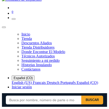
0
Inicio
Tienda
Descuentos Aliados
Tienda Distribuidores
Donde Encontrar El Modelo
Técnicos Autorizados
Seguimiento a mi pedido
Historias Instalando
Contáctanos
Español (CO)
English (US)
Français
Deutsch
Português
Español (CO)
Iniciar sesión
BUSCAR