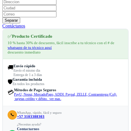
Separar
Contáctanos
✅
Producto Certificado
10 % hasta 30% de descuento, fácil inscribe a tu técnico con el # de
whatsapp de tu técnico aquí
descuento inmediato
Envío rápido
🚚
Envío el mismo dia
Entrega de 1 a 3 días
Garantía incluida
🛡️
En todos los productos
Métodos de Pago Seguros
💳
PayU, Nequi, MercadoPago, ADDI. Paypal, ZELLE, Contraentrega (Col).
tarjetas crédito y débito. ver mas.
.
WhatsApp, rápido, fácil y seguro
📞
+57 3103388303
¿Necesitas ayuda?
Contactarnos