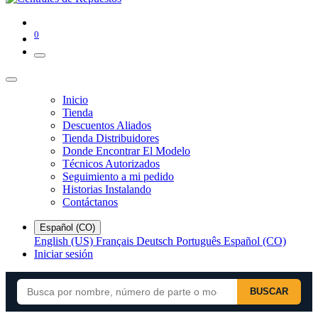
0
Inicio
Tienda
Descuentos Aliados
Tienda Distribuidores
Donde Encontrar El Modelo
Técnicos Autorizados
Seguimiento a mi pedido
Historias Instalando
Contáctanos
Español (CO)
English (US)
Français
Deutsch
Português
Español (CO)
Iniciar sesión
BUSCAR