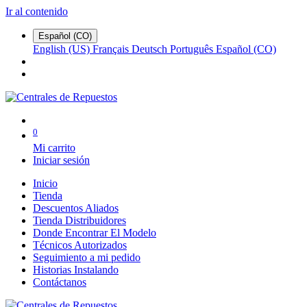
Ir al contenido
Español (CO)
English (US)
Français
Deutsch
Português
Español (CO)
0
Mi carrito
Iniciar sesión
Inicio
Tienda
Descuentos Aliados
Tienda Distribuidores
Donde Encontrar El Modelo
Técnicos Autorizados
Seguimiento a mi pedido
Historias Instalando
Contáctanos