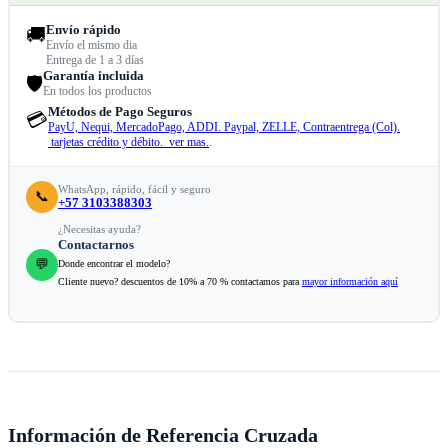
Envío rápido
🚚
Envío el mismo dia
Entrega de 1 a 3 días
Garantía incluida
🛡️
En todos los productos
Métodos de Pago Seguros
💳
PayU, Nequi, MercadoPago, ADDI. Paypal, ZELLE, Contraentrega (Col).
tarjetas crédito y débito. ver mas.
.
WhatsApp, rápido, fácil y seguro
📞
+57 3103388303
¿Necesitas ayuda?
Contactarnos
💬
Donde encontrar el modelo?
Cliente nuevo? descuentos de 10% a 70 % contactamos para
mayor información aquí
Información de Referencia Cruzada